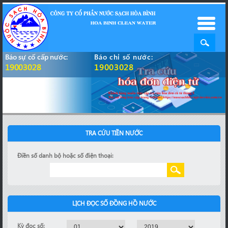
Báo sự cố cấp nước:
Báo chỉ số nước:
19003028
19003028
TRA CỨU TIỀN NƯỚC
Điền số danh bộ hoặc số điện thoại:
LỊCH ĐỌC SỐ ĐỒNG HỒ NƯỚC
Kỳ đọc số: