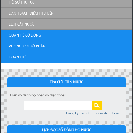
HỒ SƠ THỦ TỤC
DANH SÁCH ĐIỂM THU TIỀN
LỊCH CẮT NƯỚC
QUAN HỆ CỔ ĐÔNG
PHÒNG BAN BỘ PHẬN
ĐOÀN THỂ
TRA CỨU TIỀN NƯỚC
Điền số danh bộ hoặc số điện thoại:
Đăng ký tra cứu theo số điện thoại
LỊCH ĐỌC SỐ ĐỒNG HỒ NƯỚC