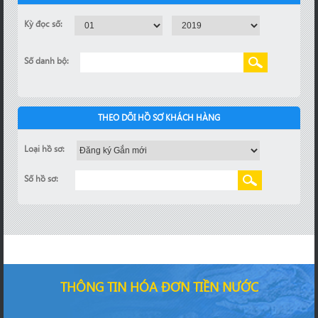
Kỳ đọc số:
Số danh bộ:
THEO DÕI HỒ SƠ KHÁCH HÀNG
Loại hồ sơ:
Số hồ sơ:
THÔNG TIN HÓA ĐƠN TIỀN NƯỚC