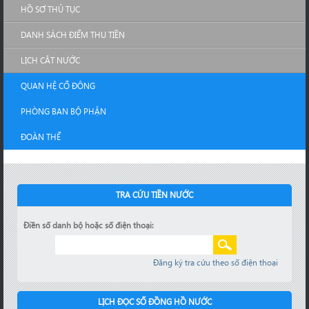
HỒ SƠ THỦ TỤC
DANH SÁCH ĐIỂM THU TIỀN
LỊCH CẮT NƯỚC
QUAN HỆ CỔ ĐÔNG
PHÒNG BAN BỘ PHẬN
ĐOÀN THỂ
TRA CỨU TIỀN NƯỚC
Điền số danh bộ hoặc số điện thoại:
Đăng ký tra cứu theo số điện thoại
LỊCH ĐỌC SỐ ĐỒNG HỒ NƯỚC