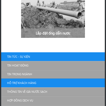
Lắp đặt ống dẫn nước
TIN TỨC - SỰ KIỆN
TIN HOẠT ĐỘNG
TIN TRONG NGÀNH
HỖ TRỢ KHÁCH HÀNG
THÔNG TIN VỀ GIÁ NƯỚC SẠCH
HỢP ĐỒNG DỊCH VỤ