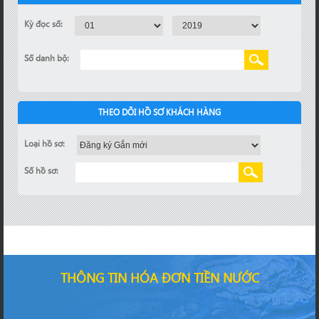
Kỳ đọc số:
Số danh bộ:
THEO DÕI HỒ SƠ KHÁCH HÀNG
Loại hồ sơ:
Số hồ sơ:
THÔNG TIN HÓA ĐƠN TIỀN NƯỚC