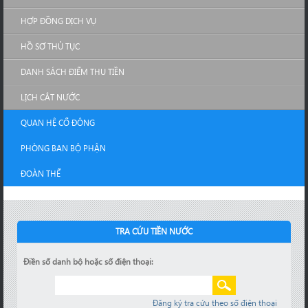
HỢP ĐỒNG DỊCH VỤ
HỒ SƠ THỦ TỤC
DANH SÁCH ĐIỂM THU TIỀN
LỊCH CẮT NƯỚC
QUAN HỆ CỔ ĐÔNG
PHÒNG BAN BỘ PHẬN
ĐOÀN THỂ
TRA CỨU TIỀN NƯỚC
Điền số danh bộ hoặc số điện thoại:
Đăng ký tra cứu theo số điện thoại