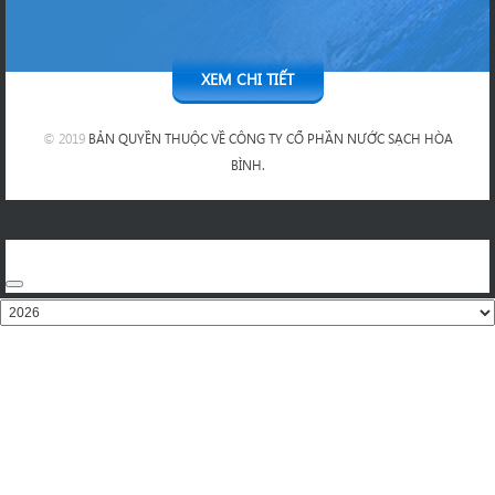
XEM CHI TIẾT
© 2019
BẢN QUYỀN THUỘC VỀ CÔNG TY CỔ PHẦN NƯỚC SẠCH HÒA
BÌNH.