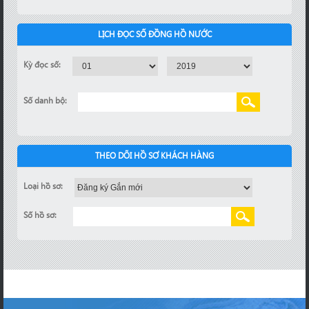
LỊCH ĐỌC SỐ ĐỒNG HỒ NƯỚC
Kỳ đọc số:
Số danh bộ:
THEO DÕI HỒ SƠ KHÁCH HÀNG
Loại hồ sơ:
Số hồ sơ: