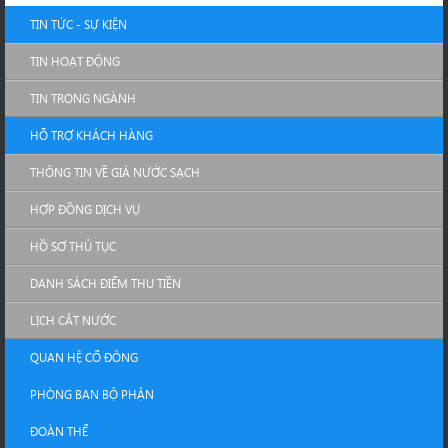
TIN TỨC - SỰ KIỆN
TIN HOẠT ĐỘNG
TIN TRONG NGÀNH
HỖ TRỢ KHÁCH HÀNG
THÔNG TIN VỀ GIÁ NƯỚC SẠCH
HỢP ĐỒNG DỊCH VỤ
HỒ SƠ THỦ TỤC
DANH SÁCH ĐIỂM THU TIỀN
LỊCH CẮT NƯỚC
QUAN HỆ CỔ ĐÔNG
PHÒNG BAN BỘ PHẬN
ĐOÀN THỂ