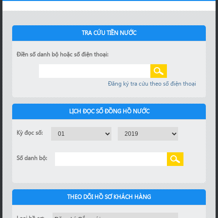
TRA CỨU TIỀN NƯỚC
Điền số danh bộ hoặc số điện thoại:
Đăng ký tra cứu theo số điện thoại
LỊCH ĐỌC SỐ ĐỒNG HỒ NƯỚC
Kỳ đọc số:
Số danh bộ:
THEO DÕI HỒ SƠ KHÁCH HÀNG