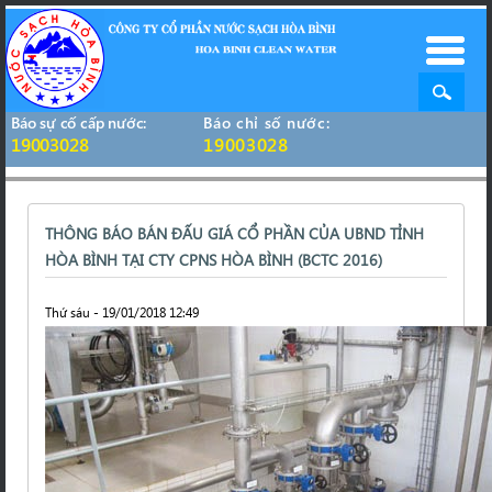
Báo sự cố cấp nước:
Báo chỉ số nước:
19003028
19003028
THÔNG BÁO BÁN ĐẤU GIÁ CỔ PHẦN CỦA UBND TỈNH
HÒA BÌNH TẠI CTY CPNS HÒA BÌNH (BCTC 2016)
Thứ sáu - 19/01/2018 12:49