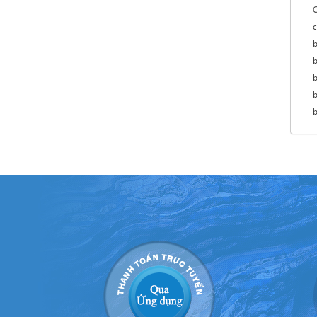
c
b
b
b
b
b