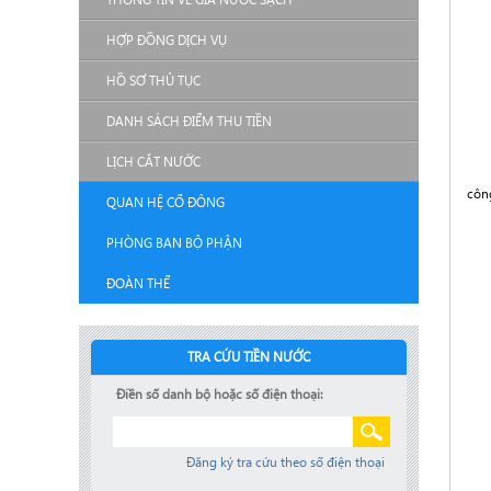
HỢP ĐỒNG DỊCH VỤ
HỒ SƠ THỦ TỤC
DANH SÁCH ĐIỂM THU TIỀN
LỊCH CẮT NƯỚC
côn
QUAN HỆ CỔ ĐÔNG
PHÒNG BAN BỘ PHẬN
ĐOÀN THỂ
TRA CỨU TIỀN NƯỚC
Điền số danh bộ hoặc số điện thoại:
Đăng ký tra cứu theo số điện thoại