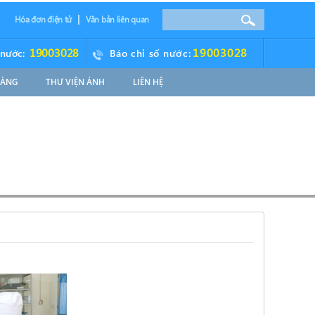
Hóa đơn điện tử
Văn bản liên quan
19003028
19003028
 nước:
Báo chỉ số nước:
HÀNG
THƯ VIỆN ẢNH
LIÊN HỆ