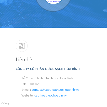
Liên hệ
CÔNG TY CỔ PHẦN NƯỚC SẠCH HÒA BÌNH
Tổ 2, Tân Thịnh, Thành phố Hòa Bình
ĐT: 19003028
E-mail:
contact@capthoatnuochoabinh.vn
Website:
capthoatnuochoabinh.vn
ổ đông