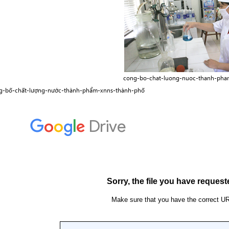
cong-bo-chat-luong-nuoc-thanh-pha
g-bố-chất-lượng-nước-thành-phẩm-xnns-thành-phố