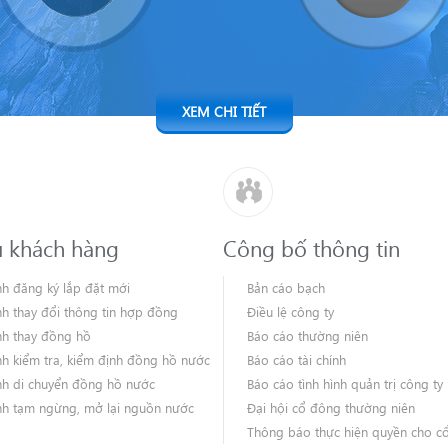
XEM CHI TIẾT
ụ khách hàng
Công bố thông tin
nh đăng ký lắp đặt mới
Bản cáo bạch
nh thay đổi thông tin hợp đồng
Điều lệ công ty
nh thay đồng hồ
Báo cáo thường niên
nh kiểm tra, kiểm định đồng hồ nước
Báo cáo tài chính
nh di chuyển đồng hồ nước
Báo cáo tình hình quản trị công ty
nh tạm ngừng, mở lại nguồn nước
Đại hội cổ đông thường niên
Thông báo thực hiện quyền cho c