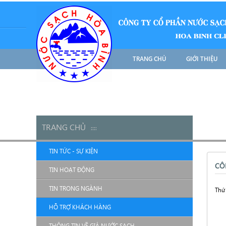
TRANG CHỦ
GIỚI THIỆU
TRANG CHỦ
::
::
TIN TỨC - SỰ KIỆN
CÔ
TIN HOẠT ĐỘNG
TIN TRONG NGÀNH
Thứ 
HỖ TRỢ KHÁCH HÀNG
THÔNG TIN VỀ GIÁ NƯỚC SẠCH