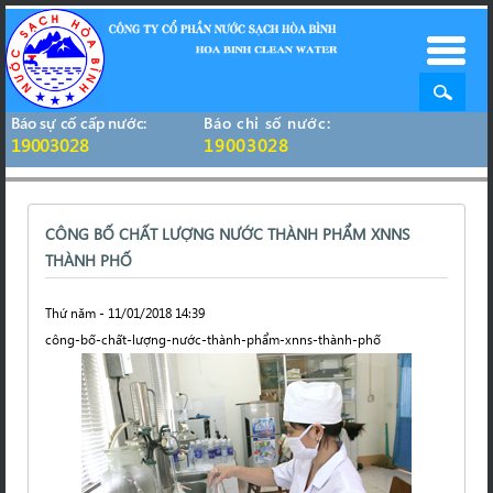
Báo sự cố cấp nước:
Báo chỉ số nước:
19003028
19003028
CÔNG BỐ CHẤT LƯỢNG NƯỚC THÀNH PHẨM XNNS
THÀNH PHỐ
Thứ năm - 11/01/2018 14:39
công-bố-chất-lượng-nước-thành-phẩm-xnns-thành-phố