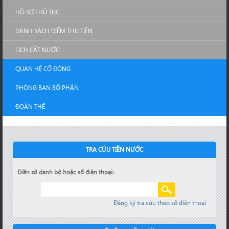
HỒ SƠ THỦ TỤC
DANH SÁCH ĐIỂM THU TIỀN
LỊCH CẮT NƯỚC
QUAN HỆ CỔ ĐÔNG
PHÒNG BAN BỘ PHẬN
ĐOÀN THỂ
TRA CỨU TIỀN NƯỚC
Điền số danh bộ hoặc số điện thoại:
Đăng ký tra cứu theo số điện thoại