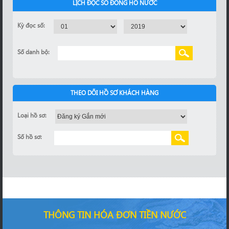
LỊCH ĐỌC SỐ ĐỒNG HỒ NƯỚC
Kỳ đọc số:
Số danh bộ:
THEO DÕI HỒ SƠ KHÁCH HÀNG
Loại hồ sơ:
Số hồ sơ:
THÔNG TIN HÓA ĐƠN TIỀN NƯỚC