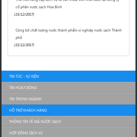
cổ phần nước sạch Hòa Bình
(15/12/2017)
Công bố chất lượng nước thành phẩm xí nghiệp nước sạch Thành
phố
(15/12/2017)
TIN TỨC - SỰ KIỆN
TIN HOẠT ĐỘNG
TIN TRONG NGÀNH
HỖ TRỢ KHÁCH HÀNG
THÔNG TIN VỀ GIÁ NƯỚC SẠCH
HỢP ĐỒNG DỊCH VỤ