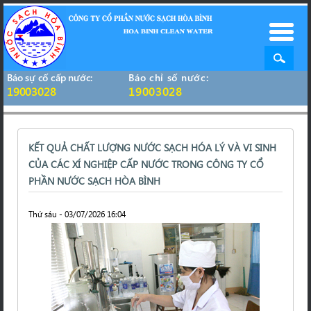
Báo sự cố cấp nước:
Báo chỉ số nước:
19003028
19003028
KẾT QUẢ CHẤT LƯỢNG NƯỚC SẠCH HÓA LÝ VÀ VI SINH
CỦA CÁC XÍ NGHIỆP CẤP NƯỚC TRONG CÔNG TY CỔ
PHẦN NƯỚC SẠCH HÒA BÌNH
Thứ sáu - 03/07/2026 16:04