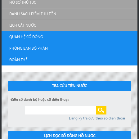
HỒ SƠ THỦ TỤC
DANH SÁCH ĐIỂM THU TIỀN
LỊCH CẮT NƯỚC
QUAN HỆ CỔ ĐÔNG
PHÒNG BAN BỘ PHẬN
ĐOÀN THỂ
TRA CỨU TIỀN NƯỚC
Điền số danh bộ hoặc số điện thoại:
Đăng ký tra cứu theo số điện thoại
LỊCH ĐỌC SỐ ĐỒNG HỒ NƯỚC