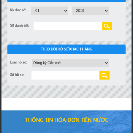
Kỳ đọc số:
Số danh bộ:
THEO DÕI HỒ SƠ KHÁCH HÀNG
Loại hồ sơ:
Số hồ sơ:
THÔNG TIN HÓA ĐƠN TIỀN NƯỚC