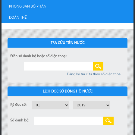
PHÒNG BAN BỘ PHẬN
ĐOÀN THỂ
TRA CỨU TIỀN NƯỚC
Điền số danh bộ hoặc số điện thoại:
Đăng ký tra cứu theo số điện thoại
LỊCH ĐỌC SỐ ĐỒNG HỒ NƯỚC
Kỳ đọc số:
Số danh bộ: