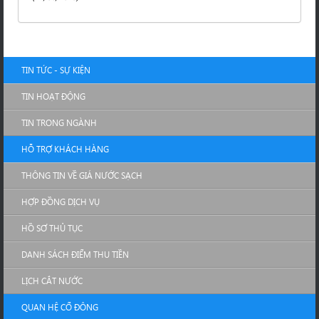
TIN TỨC - SỰ KIỆN
TIN HOẠT ĐỘNG
TIN TRONG NGÀNH
HỖ TRỢ KHÁCH HÀNG
THÔNG TIN VỀ GIÁ NƯỚC SẠCH
HỢP ĐỒNG DỊCH VỤ
HỒ SƠ THỦ TỤC
DANH SÁCH ĐIỂM THU TIỀN
LỊCH CẮT NƯỚC
QUAN HỆ CỔ ĐÔNG