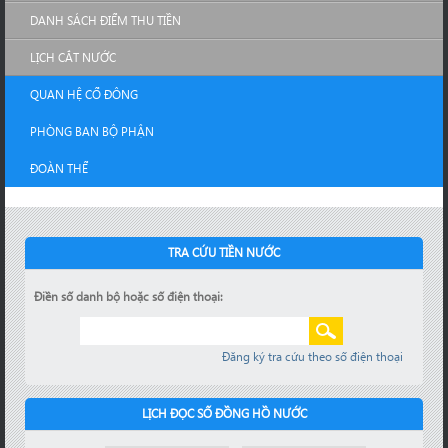
DANH SÁCH ĐIỂM THU TIỀN
LỊCH CẮT NƯỚC
QUAN HỆ CỔ ĐÔNG
PHÒNG BAN BỘ PHẬN
ĐOÀN THỂ
TRA CỨU TIỀN NƯỚC
Điền số danh bộ hoặc số điện thoại:
Đăng ký tra cứu theo số điện thoại
LỊCH ĐỌC SỐ ĐỒNG HỒ NƯỚC