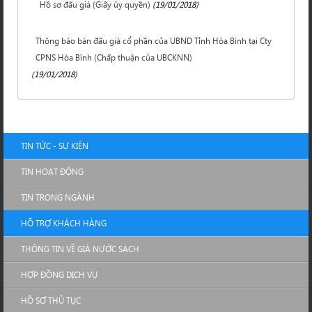
Hồ sơ đấu giá (Giấy ủy quyền)
(19/01/2018)
Thông báo bán đấu giá cổ phần của UBND Tỉnh Hòa Bình tại Cty
CPNS Hòa Bình (Chấp thuận của UBCKNN)
(19/01/2018)
TIN TỨC - SỰ KIỆN
TIN HOẠT ĐỘNG
TIN TRONG NGÀNH
HỖ TRỢ KHÁCH HÀNG
THÔNG TIN VỀ GIÁ NƯỚC SẠCH
HỢP ĐỒNG DỊCH VỤ
HỒ SƠ THỦ TỤC