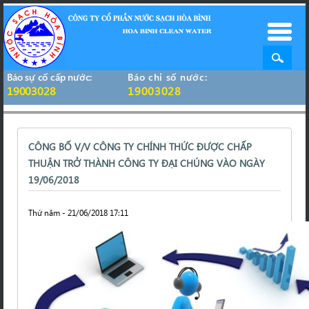
Báo sự cố cấp nước:
Báo chỉ số nước:
19003028
19003028
CÔNG BỐ V/V CÔNG TY CHÍNH THỨC ĐƯỢC CHẤP
THUẬN TRỞ THÀNH CÔNG TY ĐẠI CHÚNG VÀO NGÀY
19/06/2018
Thứ năm - 21/06/2018 17:11