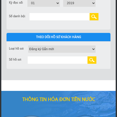
Kỳ đọc số:
Số danh bộ:
THEO DÕI HỒ SƠ KHÁCH HÀNG
Loại hồ sơ:
Số hồ sơ:
THÔNG TIN HÓA ĐƠN TIỀN NƯỚC