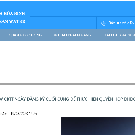
Báo sự cố cấp
QUAN HỆ CỔ ĐÔNG
HỖ TRỢ KHÁCH HÀNG
TÀI LIỆU KHÁCH 
W CBTT NGÀY ĐĂNG KÝ CUỐI CÙNG ĐỂ THỰC HIỆN QUYỀN HỌP ĐHĐ
 năm - 19/03/2020 14:26