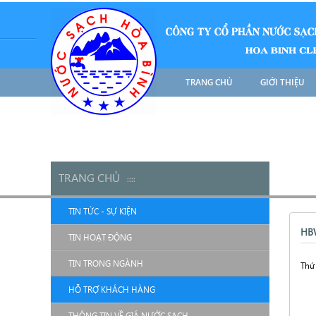
TRANG CHỦ
GIỚI THIỆU
TRANG CHỦ
::
::
TIN TỨC - SỰ KIỆN
HB
TIN HOẠT ĐỘNG
TIN TRONG NGÀNH
Thứ
HỖ TRỢ KHÁCH HÀNG
THÔNG TIN VỀ GIÁ NƯỚC SẠCH