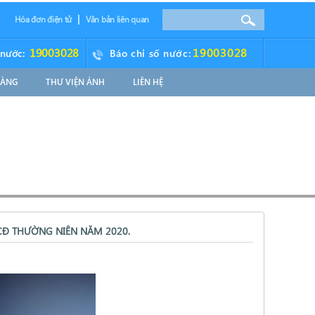
Hóa đơn điện tử
Văn bản liên quan
19003028
19003028
 nước:
Báo chỉ số nước:
HÀNG
THƯ VIỆN ẢNH
LIÊN HỆ
CĐ THƯỜNG NIÊN NĂM 2020.