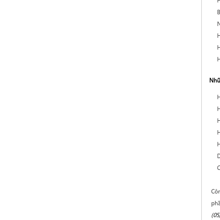
H
B
N
H
H
H
Nhữ
H
H
H
H
H
D
C
Côn
phầ
(05