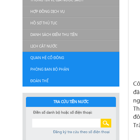
HỢP ĐỒNG DỊCH VỤ
HỒ SƠ THỦ TỤC
DANH SÁCH ĐIỂM THU TIỀN
LỊCH CẮT NƯỚC
QUAN HỆ CỔ ĐÔNG
PHÒNG BAN BỘ PHẬN
ĐOÀN THỂ
Cô
đă
n
TRA CỨU TIỀN NƯỚC
Th
Điền số danh bộ hoặc số điện thoại:
đô
Tr
Đăng ký tra cứu theo số điện thoại