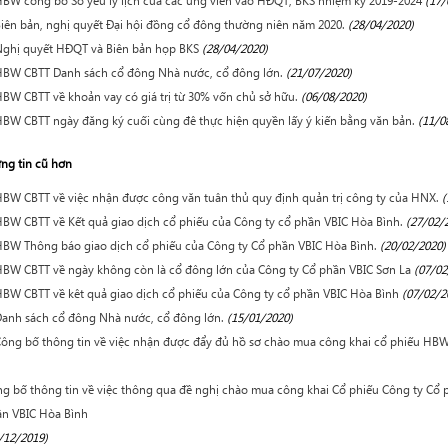
BW công bố Sơ yếu lý lịch của các ứng viên vào HĐQT, BKS nhiệm kỳ 2019-2024
(17/
iên bản, nghị quyết Đại hội đồng cổ đông thường niên năm 2020.
(28/04/2020)
ghị quyết HĐQT và Biên bản họp BKS
(28/04/2020)
BW CBTT Danh sách cổ đông Nhà nước, cổ đông lớn.
(21/07/2020)
BW CBTT về khoản vay có giá trị từ 30% vốn chủ sở hữu.
(06/08/2020)
BW CBTT ngày đăng ký cuối cùng đê thực hiện quyền lấy ý kiến bằng văn bản.
(11/0
ng tin cũ hơn
BW CBTT về việc nhận được công văn tuân thủ quy định quản trị công ty của HNX.
(
BW CBTT về Kết quả giao dịch cổ phiếu của Công ty cổ phần VBIC Hòa Bình.
(27/02/
BW Thông báo giao dịch cổ phiếu của Công ty Cổ phần VBIC Hòa Bình.
(20/02/2020)
BW CBTT về ngày không còn là cổ đông lớn của Công ty Cổ phần VBIC Sơn La
(07/02
BW CBTT về kêt quả giao dịch cổ phiếu của Công ty cổ phần VBIC Hòa Bình
(07/02/2
anh sách cổ đông Nhà nước, cổ đông lớn.
(15/01/2020)
ông bố thông tin về việc nhận được đẩy đủ hồ sơ chào mua công khai cổ phiếu HBW
g bố thông tin về việc thông qua đề nghị chào mua công khai Cổ phiếu Công ty C
n VBIC Hòa Bình
/12/2019)