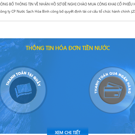
CÔNG BỐ THÔNG TIN VỀ NHẬN HỒ SƠ ĐỀ NGHỊ CHÀO MUA CÔNG KHAI CỔ PHIẾU
ông ty CP Nước Sạch Hòa Bình công bố quyết định tái cơ cấu tổ chức hành chính
(2
THÔNG TIN HÓA ĐƠN TIỀN NƯỚC
XEM CHI TIẾT