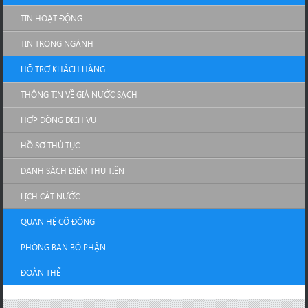
TIN HOẠT ĐỘNG
TIN TRONG NGÀNH
HỖ TRỢ KHÁCH HÀNG
THÔNG TIN VỀ GIÁ NƯỚC SẠCH
HỢP ĐỒNG DỊCH VỤ
HỒ SƠ THỦ TỤC
DANH SÁCH ĐIỂM THU TIỀN
LỊCH CẮT NƯỚC
QUAN HỆ CỔ ĐÔNG
PHÒNG BAN BỘ PHẬN
ĐOÀN THỂ