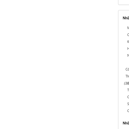
Nhữ
M
C
K
H
N
Cô
Th
(18
T
C
S
Nhữ