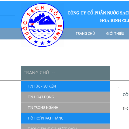
TRANG CHỦ
GIỚI THIỆU
TRANG CHỦ
::
::
TIN TỨC - SỰ KIỆN
CÔ
TIN HOẠT ĐỘNG
TIN TRONG NGÀNH
Thứ 
HỖ TRỢ KHÁCH HÀNG
THÔNG TIN VỀ GIÁ NƯỚC SẠCH