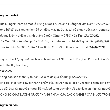
ng tin mới hơn
ưa lũ 'nghìn năm có một' ở Trung Quốc liệu có ảnh hưởng tới Việt Nam?
(28/07/202
ông bố kết quả xét nghiệm 99 chỉ tiêu. Mẫu nước lấy tại bể chứa nước sạch lương sơ
ết quả kiểm nghiệm vi sinh tháng 7 toàn Công ty CPNS Hòa Bình
(30/07/2021)
òa Bình: Sẵn sàng ứng phó với lũ lớn, đảm bảo an toàn hệ thống đê điều
(03/08/2021
guyên nhân 16.000 hộ dân ở Hòa Bình đột ngột mất nước sinh hoạt
(14/08/2021)
ng bố chất lượng nước sạch vi sinh và hóa lý XNCP Thành Phố, Cao Phong, Lương Sơn
anh Hà, Bo, Bãi Chạo)
/08/2021)
hông báo bán thanh lý tài sản (Xe ô tô đã qua sử dụng)
(23/08/2021)
ông bố chất lượng nước thành phẩm của các Xí nghiệp cấp nước trong toàn công t
ửa đổi Luật tài nguyên nước: Đề xuất bổ sung quy định về bảo đảm an ninh tài nguy
CÔNG BỐ CHẤT LƯỢNG NƯỚC THÀNH PHẨM CỦA CÁC XÍ NGHIỆP CẤP NƯỚC TRON
ng tin cũ hơn