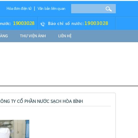
Hóa đơn điện tử
Văn bản liên quan
19003028
19003028
 nước:
Báo chỉ số nước:
HÀNG
THƯ VIỆN ẢNH
LIÊN HỆ
CÔNG TY CỔ PHẦN NƯỚC SẠCH HÒA BÌNH