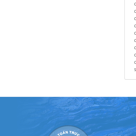
C
C
C
C
C
C
C
C
C
S