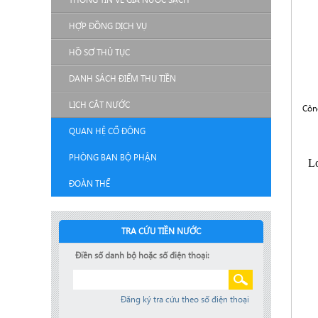
HỢP ĐỒNG DỊCH VỤ
HỒ SƠ THỦ TỤC
DANH SÁCH ĐIỂM THU TIỀN
LỊCH CẮT NƯỚC
Côn
QUAN HỆ CỔ ĐÔNG
PHÒNG BAN BỘ PHẬN
ĐOÀN THỂ
TRA CỨU TIỀN NƯỚC
Điền số danh bộ hoặc số điện thoại:
Đăng ký tra cứu theo số điện thoại