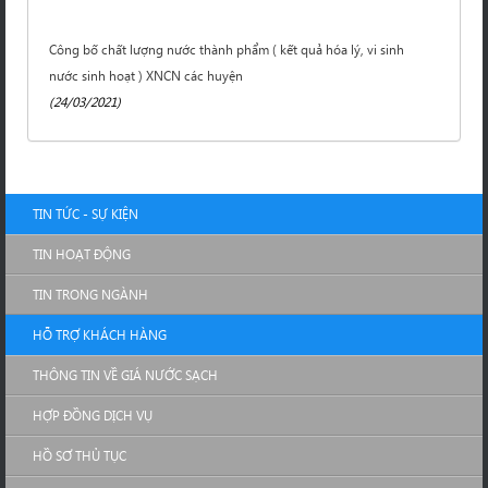
Công bố chất lượng nước thành phẩm ( kết quả hóa lý, vi sinh
nước sinh hoạt ) XNCN các huyện
(24/03/2021)
TIN TỨC - SỰ KIỆN
TIN HOẠT ĐỘNG
TIN TRONG NGÀNH
HỖ TRỢ KHÁCH HÀNG
THÔNG TIN VỀ GIÁ NƯỚC SẠCH
HỢP ĐỒNG DỊCH VỤ
HỒ SƠ THỦ TỤC