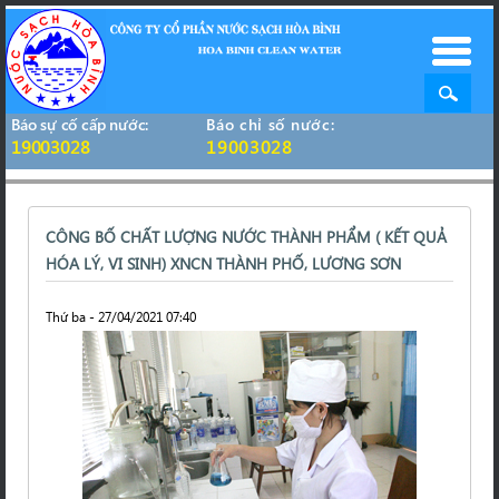
Báo sự cố cấp nước:
Báo chỉ số nước:
19003028
19003028
CÔNG BỐ CHẤT LƯỢNG NƯỚC THÀNH PHẨM ( KẾT QUẢ
HÓA LÝ, VI SINH) XNCN THÀNH PHỐ, LƯƠNG SƠN
Thứ ba - 27/04/2021 07:40