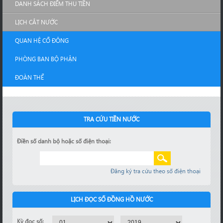
DANH SÁCH ĐIỂM THU TIỀN
LỊCH CẮT NƯỚC
QUAN HỆ CỔ ĐÔNG
PHÒNG BAN BỘ PHẬN
ĐOÀN THỂ
TRA CỨU TIỀN NƯỚC
Điền số danh bộ hoặc số điện thoại:
Đăng ký tra cứu theo số điện thoại
LỊCH ĐỌC SỐ ĐỒNG HỒ NƯỚC
Kỳ đọc số: