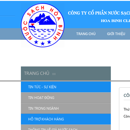
TRANG CHỦ
GIỚI THIỆU
TRANG CHỦ
::
::
TIN TỨC - SỰ KIỆN
CÔ
TIN HOẠT ĐỘNG
TIN TRONG NGÀNH
Thứ 
Côn
HỖ TRỢ KHÁCH HÀNG
THÔNG TIN VỀ GIÁ NƯỚC SẠCH