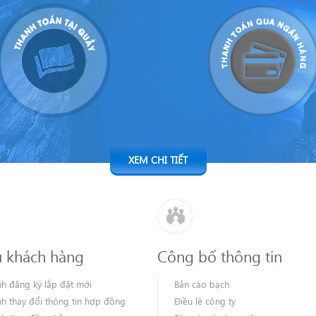
XEM CHI TIẾT
ụ khách hàng
Công bố thông tin
nh đăng ký lắp đặt mới
Bản cáo bạch
nh thay đổi thông tin hợp đồng
Điều lệ công ty