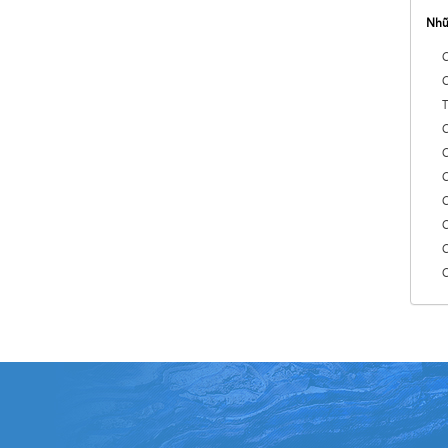
Nhữ
C
C
T
C