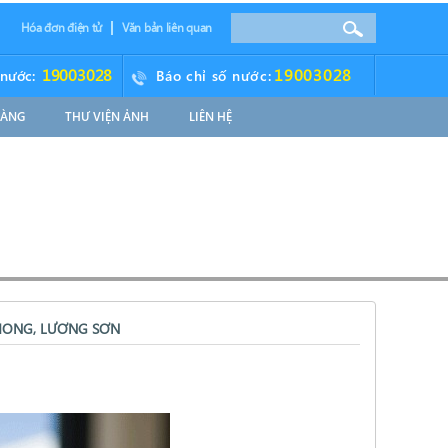
Hóa đơn điện tử
Văn bản liên quan
19003028
19003028
 nước:
Báo chỉ số nước:
HÀNG
THƯ VIỆN ẢNH
LIÊN HỆ
HONG, LƯƠNG SƠN