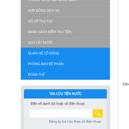
HỢP ĐỒNG DỊCH VỤ
HỒ SƠ THỦ TỤC
DANH SÁCH ĐIỂM THU TIỀN
LỊCH CẮT NƯỚC
QUAN HỆ CỔ ĐÔNG
PHÒNG BAN BỘ PHẬN
ĐOÀN THỂ
Côn
TRA CỨU TIỀN NƯỚC
Điền số danh bộ hoặc số điện thoại:
Đăng ký tra cứu theo số điện thoại