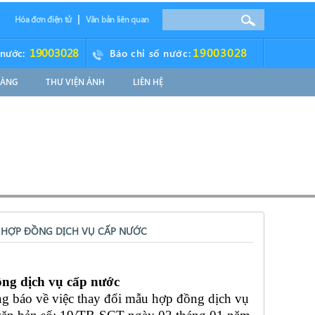
Hóa đơn điện tử
Văn bản liên quan
19003028
19003028
 nước:
Báo chỉ số nước:
HÀNG
THƯ VIỆN ẢNH
LIÊN HỆ
 HỢP ĐỒNG DỊCH VỤ CẤP NƯỚC
ng dịch vụ cấp nước
g báo về việc thay đổi mẫu hợp đồng dịch vụ