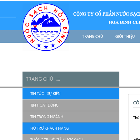
TRANG CHỦ
GIỚI THIỆU
TRANG CHỦ
::
::
TIN TỨC - SỰ KIỆN
CÔ
TIN HOẠT ĐỘNG
TIN TRONG NGÀNH
Thứ 
HỖ TRỢ KHÁCH HÀNG
THÔNG TIN VỀ GIÁ NƯỚC SẠCH