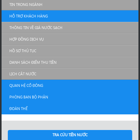
TIN TRONG NGÀNH
HỖ TRỢ KHÁCH HÀNG
THÔNG TIN VỀ GIÁ NƯỚC SẠCH
HỢP ĐỒNG DỊCH VỤ
HỒ SƠ THỦ TỤC
DANH SÁCH ĐIỂM THU TIỀN
LỊCH CẮT NƯỚC
QUAN HỆ CỔ ĐÔNG
PHÒNG BAN BỘ PHẬN
ĐOÀN THỂ
TRA CỨU TIỀN NƯỚC