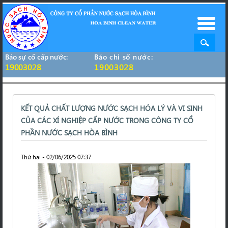
Báo sự cố cấp nước:
Báo chỉ số nước:
19003028
19003028
KẾT QUẢ CHẤT LƯỢNG NƯỚC SẠCH HÓA LÝ VÀ VI SINH
CỦA CÁC XÍ NGHIỆP CẤP NƯỚC TRONG CÔNG TY CỔ
PHẦN NƯỚC SẠCH HÒA BÌNH
Thứ hai - 02/06/2025 07:37