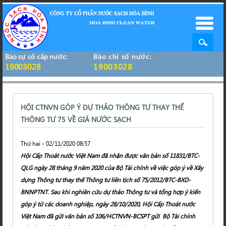
Báo sự cố cấp nước:
Báo chỉ số nước:
19003028
19003028
HỘI CTNVN GÓP Ý DỰ THẢO THÔNG TƯ THAY THẾ
THÔNG TƯ 75 VỀ GIÁ NƯỚC SẠCH
Thứ hai - 02/11/2020 08:57
Hội Cấp Thoát nước Việt Nam đã nhận được văn bản số 11831/BTC-
QLG ngày 28 tháng 9 năm 2020 của Bộ Tài chính về việc góp ý về Xây
dựng Thông tư thay thế Thông tư liên tịch số 75/2012/BTC-BXD-
BNNPTNT. Sau khi nghiên cứu dự thảo Thông tư và tổng hợp ý kiến
góp ý từ các doanh nghiệp, ngày 28/10/2020, Hội Cấp Thoát nước
Việt Nam đã gửi văn bản số 106/HCTNVN-BCSPT gửi Bộ Tài chính