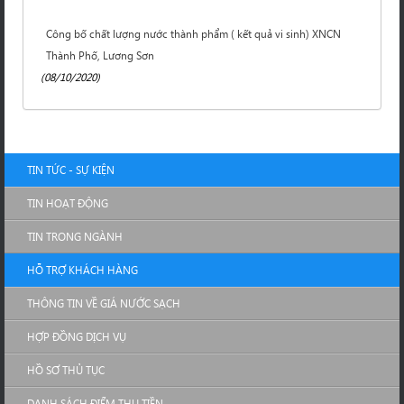
Công bố chất lượng nước thành phẩm ( kết quả vi sinh) XNCN
Thành Phố, Lương Sơn
(08/10/2020)
TIN TỨC - SỰ KIỆN
TIN HOẠT ĐỘNG
TIN TRONG NGÀNH
HỖ TRỢ KHÁCH HÀNG
THÔNG TIN VỀ GIÁ NƯỚC SẠCH
HỢP ĐỒNG DỊCH VỤ
HỒ SƠ THỦ TỤC
DANH SÁCH ĐIỂM THU TIỀN