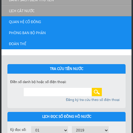
LỊCH CẮT NƯỚC
QUAN HỆ CỔ ĐÔNG
PHÒNG BAN BỘ PHẬN
ĐOÀN THỂ
TRA CỨU TIỀN NƯỚC
Điền số danh bộ hoặc số điện thoại:
Đăng ký tra cứu theo số điện thoại
LỊCH ĐỌC SỐ ĐỒNG HỒ NƯỚC
Kỳ đọc số: