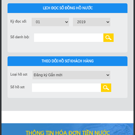
LỊCH ĐỌC SỐ ĐỒNG HỒ NƯỚC
Kỳ đọc số:
Số danh bộ:
THEO DÕI HỒ SƠ KHÁCH HÀNG
Loại hồ sơ:
Số hồ sơ:
THÔNG TIN HÓA ĐƠN TIỀN NƯỚC