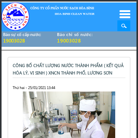
Báo sự cố cấp nước:
Báo chỉ số nước:
19003028
19003028
CÔNG BỐ CHẤT LƯỢNG NƯỚC THÀNH PHẨM ( KẾT QUẢ
HÓA LÝ, VI SINH ) XNCN THÀNH PHỐ, LƯƠNG SƠN
Thứ hai - 25/01/2021 13:44