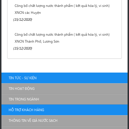
Công bố chất lượng nước thành phẩm ( kết quả hóa lý, vi sinh)
XNCN các Huyện
(15/12/2020)
Công bố chất lượng nước thành phẩm ( kết quả hóa lý, vi sinh)
XNCN Thành Phố, Lương Sơn
(15/12/2020)
TIN TỨC - SỰ KIỆN
TIN HOẠT ĐỘNG
TIN TRONG NGÀNH
HỖ TRỢ KHÁCH HÀNG
THÔNG TIN VỀ GIÁ NƯỚC SẠCH