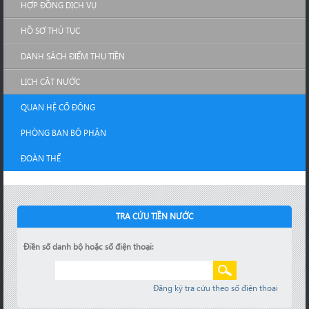
HỢP ĐỒNG DỊCH VỤ
HỒ SƠ THỦ TỤC
DANH SÁCH ĐIỂM THU TIỀN
LỊCH CẮT NƯỚC
QUAN HỆ CỔ ĐÔNG
PHÒNG BAN BỘ PHẬN
ĐOÀN THỂ
TRA CỨU TIỀN NƯỚC
Điền số danh bộ hoặc số điện thoại:
Đăng ký tra cứu theo số điện thoại