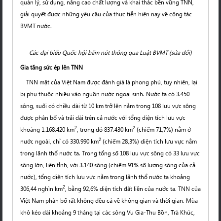
quản lý, sử dụng, nâng cao chất lượng và khai thác bền vững TNN,
giải quyết được những yêu cầu của thực tiễn hiện nay về công tác
BVMT nước.
Các đại biểu Quốc hội bấm nút thông qua Luật BVMT (sửa đổi)
Gia tăng sức ép lên TNN
TNN mặt của Việt Nam được đánh giá là phong phú, tuy nhiên, lại
bị phụ thuộc nhiều vào nguồn nước ngoại sinh. Nước ta có 3.450
sông, suối có chiều dài từ 10 km trở lên nằm trong 108 lưu vực sông
được phân bố và trải dài trên cả nước với tổng diện tích lưu vực
2
2
khoảng 1.168.420 km
, trong đó 837.430 km
(chiếm 71,7%) nằm ở
2
nước ngoài, chỉ có 330.990 km
(chiếm 28,3%) diện tích lưu vực nằm
trong lãnh thổ nước ta. Trong tổng số 108 lưu vực sông có 33 lưu vực
sông lớn, liên tỉnh, với 3.140 sông (chiếm 91% số lượng sông của cả
nước), tổng diện tích lưu vực nằm trong lãnh thổ nước ta khoảng
2
306,44 nghìn km
, bằng 92,6% diện tích đất liền của nước ta. TNN của
Việt Nam phân bố rất không đều cả về không gian và thời gian. Mùa
khô kéo dài khoảng 9 tháng tại các sông Vu Gia-Thu Bồn, Trà Khúc,