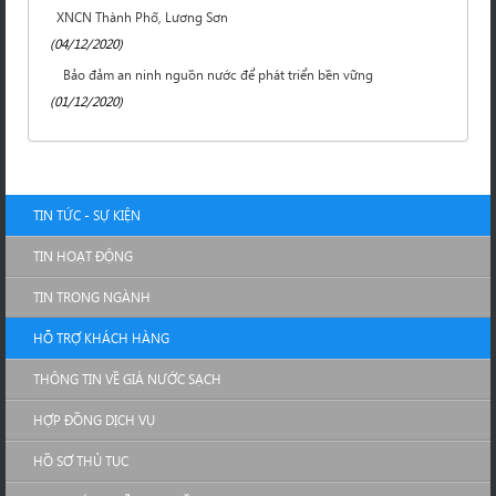
XNCN Thành Phố, Lương Sơn
(04/12/2020)
Bảo đảm an ninh nguồn nước để phát triển bền vững
(01/12/2020)
TIN TỨC - SỰ KIỆN
TIN HOẠT ĐỘNG
TIN TRONG NGÀNH
HỖ TRỢ KHÁCH HÀNG
THÔNG TIN VỀ GIÁ NƯỚC SẠCH
HỢP ĐỒNG DỊCH VỤ
HỒ SƠ THỦ TỤC