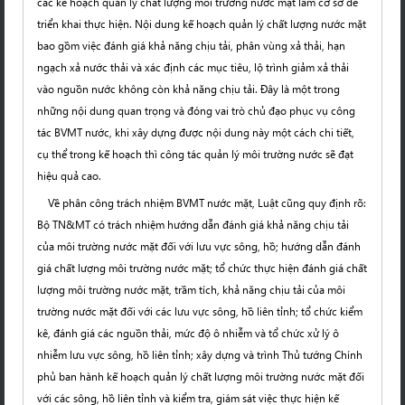
các kế hoạch quản lý chất lượng môi trường nước mặt làm cơ sở để
triển khai thực hiện. Nội dung kế hoạch quản lý chất lượng nước mặt
bao gồm việc đánh giá khả năng chịu tải, phân vùng xả thải, hạn
ngạch xả nước thải và xác định các mục tiêu, lộ trình giảm xả thải
vào nguồn nước không còn khả năng chịu tải. Đây là một trong
những nội dung quan trọng và đóng vai trò chủ đạo phục vụ công
tác BVMT nước, khi xây dựng được nội dung này một cách chi tiết,
cụ thể trong kế hoạch thì công tác quản lý môi trường nước sẽ đạt
hiệu quả cao.
Về phân công trách nhiệm BVMT nước mặt, Luật cũng quy định rõ:
Bộ TN&MT có trách nhiệm hướng dẫn đánh giá khả năng chịu tải
của môi trường nước mặt đối với lưu vực sông, hồ; hướng dẫn đánh
giá chất lượng môi trường nước mặt; tổ chức thực hiện đánh giá chất
lượng môi trường nước mặt, trầm tích, khả năng chịu tải của môi
trường nước mặt đối với các lưu vực sông, hồ liên tỉnh; tổ chức kiểm
kê, đánh giá các nguồn thải, mức độ ô nhiễm và tổ chức xử lý ô
nhiễm lưu vực sông, hồ liên tỉnh; xây dựng và trình Thủ tướng Chính
phủ ban hành kế hoạch quản lý chất lượng môi trường nước mặt đối
với các sông, hồ liên tỉnh và kiểm tra, giám sát việc thực hiện kế