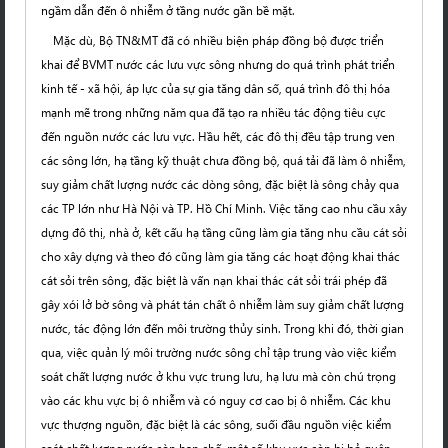
ngầm dẫn đến ô nhiễm ở tầng nước gần bề mặt.
Mặc dù, Bộ TN&MT đã có nhiều biện pháp đồng bộ được triển
khai để BVMT nước các lưu vực sông nhưng do quá trình phát triển
kinh tế - xã hội, áp lực của sự gia tăng dân số, quá trình đô thị hóa
mạnh mẽ trong những năm qua đã tạo ra nhiều tác động tiêu cực
đến nguồn nước các lưu vực. Hầu hết, các đô thị đều tập trung ven
các sông lớn, hạ tầng kỹ thuật chưa đồng bộ, quá tải đã làm ô nhiễm,
suy giảm chất lượng nước các dòng sông, đặc biệt là sông chảy qua
các TP lớn như Hà Nội và TP. Hồ Chí Minh. Việc tăng cao nhu cầu xây
dựng đô thị, nhà ở, kết cấu hạ tầng cũng làm gia tăng nhu cầu cát sỏi
cho xây dựng và theo đó cũng làm gia tăng các hoạt động khai thác
cát sỏi trên sông, đặc biệt là vấn nạn khai thác cát sỏi trái phép đã
gây xói lở bờ sông và phát tán chất ô nhiễm làm suy giảm chất lượng
nước, tác động lớn đến môi trường thủy sinh. Trong khi đó, thời gian
qua, việc quản lý môi trường nước sông chỉ tập trung vào việc kiểm
soát chất lượng nước ở khu vực trung lưu, hạ lưu mà còn chú trọng
vào các khu vực bị ô nhiễm và có nguy cơ cao bị ô nhiễm. Các khu
vực thượng nguồn, đặc biệt là các sông, suối đầu nguồn việc kiểm