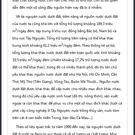
soát chất lượng nước còn hạn chế, một số khu vực còn bị bỏ quên
dẫn đến một số sông đầu nguồn hiện nay đã bị ô nhiễm.
Về tài nguyên nước dưới đất, tiềm năng về nguồn nước dưới đất
của nước ta cũng khá lớn với tổng trữ lượng khoảng 189,3 triệu
3
m
/ngày đêm, tập trung ở khu vực đồng bằng Bắc bộ, Nam bộ và
khu vực Tây Nguyên. Tổng trữ lượng tiềm năng có thể khai thác
3
trung bình khoảng 61,2 triệu m
/ngày đêm. Theo thống kê sơ bộ,
tổng lượng khai thác nước dưới đất trên toàn quốc ước tính khoảng
3
10,5 triệu m
/ngày đêm (chiếm khoảng 17,2% trữ lượng nước dưới
đất có thể khai thác), trong đó có nhiều thành phố, đô thị lớn chủ
yếu khai thác nguồn nước dưới đất như Hà Nội, Hồ Chí Minh, Cần
Thơ, Mỹ Tho (Tiền Giang), Vũng Tàu, Buôn Mê Thuột… Nguồn nước
dưới đất được khai thác để cấp nước cho nhiều mục đích khác nhau,
trong đó chủ yếu cấp nước sinh hoạt (đô thị, nông thôn), sản xuất,
ngoài ra còn khai thác để phục vụ cho một số mục đích khác (tưới cà
phê, cây công nghiệp ở Tây Nguyên; nuôi trồng thủy sản, nuôi tôm
trên cát ở ven biển miền Trung, bán đảo Cà Mau…).
Theo số liệu quan trắc từ năm 1990 đến nay, tài nguyên nước dưới
đất ở nước ta đang bị suy thoái cả về số lượng và chất lượng. Mực