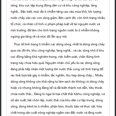
sông, khu vực tập trung đông dân cư và khu công nghiệp, làng
nghề… Đặc biệt, mức độ ô nhiễm tăng cao vào mùa khô, khi lượng
nước chảy vào các con sông giảm. Bên cạnh đó, còn tình trạng nhiều
tổ chức, cá nhân cố tình vi phạm pháp luật về tài nguyên nước và
môi trường, đã làm cho tình trạng nguồn nước bị ô nhiễm không
ngừng gia tăng về cả mức độ lẫn quy mô.
Thực tế tình trạng ô nhiễm các dòng sông, nhất là dòng sông chảy
qua các đô thị, khu công nghiêp, làng nghề... và các sông nhỏ ở khu
vực đồng bằng khá nghiêm trọng, việc kiểm soát, chặn đứng tình
trạng này chưa hiệu quả. Nguyên nhân chủ yếu là các dòng sông
đang phải tiếp nhận một lượng lớn nước thải cùng với tình trạng đổ
rác thải bừa bãi gây ô nhiễm, tắc nghẽn, thu hẹp dòng chảy... Nhiều
dòng sông không còn khả năng tự làm sạch do không có dòng chảy
hoặc có nhưng không đáng kể và đã biến thành nơi dẫn, tiêu thoát,
chứa nước thải... Đáng lo ngại là loại chất thải từkhu công nghiệp, cơ
sở sản xuất, bãi chôn lấp, nước thải của khu dân cư tập trung, dòng
sông, dòng kênh bị ô nhiễm, phân bón, thuốc bảo vệ thực vật, hóa
chất trong sản xuất nông nghiệp ngấm vào đất, nước và tầng nước