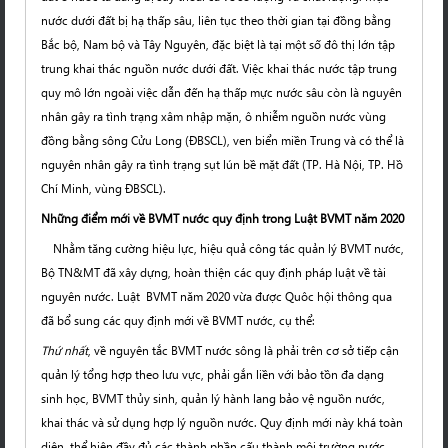
nước dưới đất bị hạ thấp sâu, liên tục theo thời gian tại đồng bằng
Bắc bộ, Nam bộ và Tây Nguyên, đặc biệt là tại một số đô thị lớn tập
trung khai thác nguồn nước dưới đất. Việc khai thác nước tập trung
quy mô lớn ngoài việc dẫn đến hạ thấp mực nước sâu còn là nguyên
nhân gây ra tình trạng xâm nhập mặn, ô nhiễm nguồn nước vùng
đồng bằng sông Cửu Long (ĐBSCL), ven biển miền Trung và có thể là
nguyên nhân gây ra tình trạng sụt lún bề mặt đất (TP. Hà Nội, TP. Hồ
Chí Minh, vùng ĐBSCL).
Những điểm mới về BVMT nước quy định trong Luật BVMT năm 2020
Nhằm tăng cường hiệu lực, hiệu quả công tác quản lý BVMT nước,
Bộ TN&MT đã xây dựng, hoàn thiện các quy định pháp luật về tài
nguyên nước. Luật BVMT năm 2020 vừa được Quôc hội thông qua
đã bổ sung các quy định mới về BVMT nước, cụ thể:
Thứ nhất
, về nguyên tắc BVMT nước sông là phải trên cơ sở tiếp cận
quản lý tổng hợp theo lưu vực, phải gắn liền với bảo tồn đa dạng
sinh học, BVMT thủy sinh, quản lý hành lang bảo vệ nguồn nước,
khai thác và sử dụng hợp lý nguồn nước. Quy định mới này khá toàn
diện, thể hiện đầy đủ các thành phần cấu thành môi trường nước