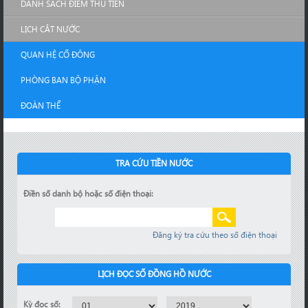
DANH SÁCH ĐIỂM THU TIỀN
LỊCH CẮT NƯỚC
QUAN HỆ CỔ ĐÔNG
PHÒNG BAN BỘ PHẬN
ĐOÀN THỂ
TRA CỨU TIỀN NƯỚC
Điền số danh bộ hoặc số điện thoại:
Đăng ký tra cứu theo số điện thoại
LỊCH ĐỌC SỐ ĐỒNG HỒ NƯỚC
Kỳ đọc số: