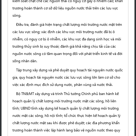
kiểm soát chặt chẽ các nguồn thải có nguy cơ gây ô nhiễm cao; khẩn
trương hoàn thành cơ sở dữ liệu nguồn nước thải trên các lưu vực
sông.
Điều tra, đánh giá hiện trạng chất lượng môi trường nước mặt trên
các lưu vực sông; xác định các khu vực môi trường nước đã bị ô
nhiễm, có nguy cơ bị ô nhiễm, các khu vực đa dạng sinh học và môi
trường thủy sinh bị suy thoái; đánh giá khả năng chịu tải của các
nguồn nước sông có tầm quan trọng đối với phát triển kinh tế và đời
sống nhân dân.
Tập trung xây dựng và phê duyệt quy hoạch tài nguyên nước quốc
gia, quy hoạch tài nguyên nước các lưu vực sông lớn làm cơ sở cho
việc xác định mục đích sử dụng nước, phân vùng xả nước thải.
Bộ TN&MT xây dựng và trình Thủ tướng Chính phủ ban hành kế
hoạch quản lý chất lượng môi trường nước mặt các sông, hồ liên
tỉnh; UBND tỉnh xây dựng kế hoạch quản lý chất lượng môi trường
nước mặt các sông, hồ nội tỉnh; tổ chức thực hiện kế hoạch quản lý
chất lượng nước mặt sau khi được phê duyệt; các địa phương khẩn
trương hoàn thành việc lập hành lang bảo vệ nguồn nước theo quy