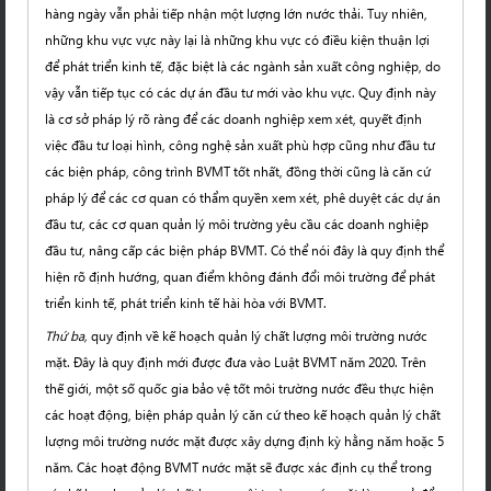
hàng ngày vẫn phải tiếp nhận một lượng lớn nước thải. Tuy nhiên,
những khu vực vực này lại là những khu vực có điều kiện thuận lợi
để phát triển kinh tế, đặc biệt là các ngành sản xuất công nghiệp, do
vậy vẫn tiếp tục có các dự án đầu tư mới vào khu vực. Quy định này
là cơ sở pháp lý rõ ràng để các doanh nghiệp xem xét, quyết định
việc đầu tư loại hình, công nghệ sản xuất phù hợp cũng như đầu tư
các biện pháp, công trình BVMT tốt nhất, đồng thời cũng là căn cứ
pháp lý để các cơ quan có thẩm quyền xem xét, phê duyệt các dự án
đầu tư, các cơ quan quản lý môi trường yêu cầu các doanh nghiệp
đầu tư, nâng cấp các biện pháp BVMT. Có thể nói đây là quy định thể
hiện rõ định hướng, quan điểm không đánh đổi môi trường để phát
triển kinh tế, phát triển kinh tế hài hòa với BVMT.
Thứ ba,
quy định về kế hoạch quản lý chất lượng môi trường nước
mặt. Đây là quy định mới được đưa vào Luật BVMT năm 2020. Trên
thế giới, một số quốc gia bảo vệ tốt môi trường nước đều thực hiện
các hoạt động, biện pháp quản lý căn cứ theo kế hoạch quản lý chất
lượng môi trường nước mặt được xây dựng định kỳ hằng năm hoặc 5
năm. Các hoạt động BVMT nước mặt sẽ được xác định cụ thể trong