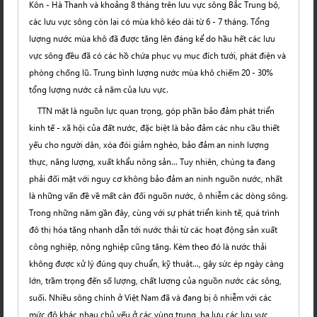
Kôn - Hà Thanh và khoảng 8 tháng trên lưu vực sông Bắc Trung bộ,
các lưu vực sông còn lại có mùa khô kéo dài từ 6 - 7 tháng. Tổng
lượng nước mùa khô đã được tăng lên đáng kể do hầu hết các lưu
vực sông đều đã có các hồ chứa phục vụ mục đích tưới, phát điện và
phòng chống lũ. Trung bình lượng nước mùa khô chiếm 20 - 30%
tổng lượng nước cả năm của lưu vực.
TTN mặt là nguồn lực quan trọng, góp phần bảo đảm phát triển
kinh tế - xã hội của đất nước, đặc biệt là bảo đảm các nhu cầu thiết
yếu cho người dân, xóa đói giảm nghèo, bảo đảm an ninh lượng
thực, năng lượng, xuất khẩu nông sản... Tuy nhiên, chúng ta đang
phải đối mặt với nguy cơ không bảo đảm an ninh nguồn nước, nhất
là những vấn đề về mất cân đối nguồn nước, ô nhiễm các dòng sông.
Trong những năm gần đây, cùng với sự phát triển kinh tế, quá trình
đô thị hóa tăng nhanh dẫn tới nước thải từ các hoạt động sản xuất
công nghiệp, nông nghiệp cũng tăng. Kèm theo đó là nước thải
không được xử lý đúng quy chuẩn, kỹ thuật…, gây sức ép ngày càng
lớn, trầm trọng đến số lượng, chất lượng của nguồn nước các sông,
suối. Nhiều sông chính ở Việt Nam đã và đang bị ô nhiễm với các
mức độ khác nhau chủ yếu ở các vùng trung, hạ lưu các lưu vực