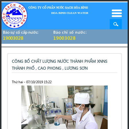
Báo sự cố cấp nước:
Báo chỉ số nước:
19003028
19003028
CÔNG BỐ CHẤT LƯỢNG NƯỚC THÀNH PHẨM XNNS
THÀNH PHỐ , CAO PHONG , LƯƠNG SƠN
Thứ hai - 07/10/2019 15:22