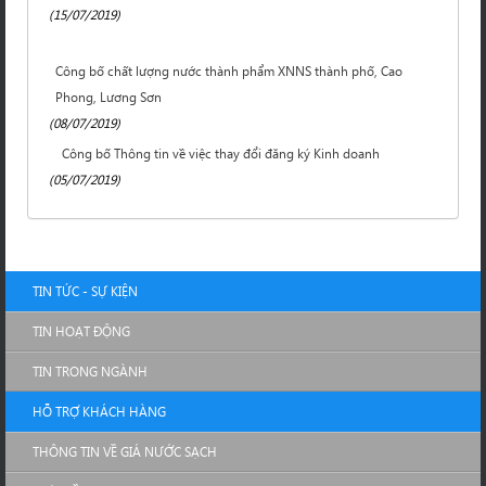
(15/07/2019)
Công bố chất lượng nước thành phẩm XNNS thành phố, Cao
Phong, Lương Sơn
(08/07/2019)
Công bố Thông tin về việc thay đổi đăng ký Kinh doanh
(05/07/2019)
TIN TỨC - SỰ KIỆN
TIN HOẠT ĐỘNG
TIN TRONG NGÀNH
HỖ TRỢ KHÁCH HÀNG
THÔNG TIN VỀ GIÁ NƯỚC SẠCH