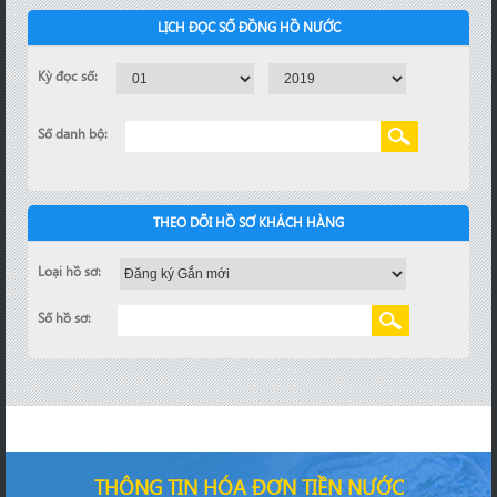
LỊCH ĐỌC SỐ ĐỒNG HỒ NƯỚC
Kỳ đọc số:
Số danh bộ:
THEO DÕI HỒ SƠ KHÁCH HÀNG
Loại hồ sơ:
Số hồ sơ:
THÔNG TIN HÓA ĐƠN TIỀN NƯỚC