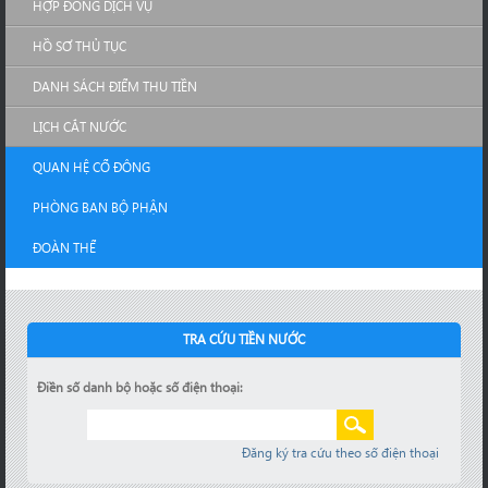
HỢP ĐỒNG DỊCH VỤ
HỒ SƠ THỦ TỤC
DANH SÁCH ĐIỂM THU TIỀN
LỊCH CẮT NƯỚC
QUAN HỆ CỔ ĐÔNG
PHÒNG BAN BỘ PHẬN
ĐOÀN THỂ
TRA CỨU TIỀN NƯỚC
Điền số danh bộ hoặc số điện thoại:
Đăng ký tra cứu theo số điện thoại