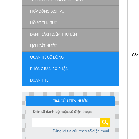
HỢP ĐỒNG DỊCH VỤ
HỒ SƠ THỦ TỤC
DANH SÁCH ĐIỂM THU TIỀN
LỊCH CẮT NƯỚC
Côn
QUAN HỆ CỔ ĐÔNG
PHÒNG BAN BỘ PHẬN
ĐOÀN THỂ
TRA CỨU TIỀN NƯỚC
Điền số danh bộ hoặc số điện thoại:
Đăng ký tra cứu theo số điện thoại