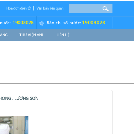
Hóa đơn điện tử
Văn bản liên quan
19003028
19003028
 nước:
Báo chỉ số nước:
HÀNG
THƯ VIỆN ẢNH
LIÊN HỆ
HONG , LƯƠNG SƠN