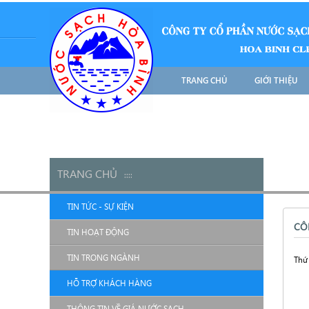
TRANG CHỦ
GIỚI THIỆU
TRANG CHỦ
::
::
TIN TỨC - SỰ KIỆN
CÔ
TIN HOẠT ĐỘNG
TIN TRONG NGÀNH
Thứ 
HỖ TRỢ KHÁCH HÀNG
THÔNG TIN VỀ GIÁ NƯỚC SẠCH