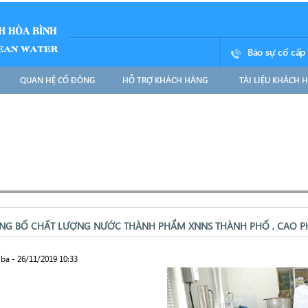
Báo sự cố cấp
QUAN HỆ CỔ ĐÔNG
HỖ TRỢ KHÁCH HÀNG
TÀI LIỆU KHÁCH 
NG BỐ CHẤT LƯỢNG NƯỚC THÀNH PHẨM XNNS THÀNH PHỐ , CAO P
ba - 26/11/2019 10:33