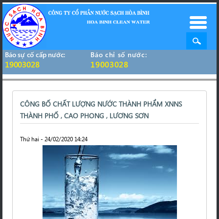
Báo sự cố cấp nước:
Báo chỉ số nước:
19003028
19003028
CÔNG BỐ CHẤT LƯỢNG NƯỚC THÀNH PHẨM XNNS
THÀNH PHỐ , CAO PHONG , LƯƠNG SƠN
Thứ hai - 24/02/2020 14:24