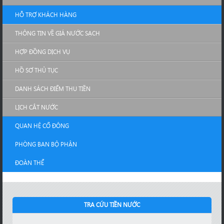
HỖ TRỢ KHÁCH HÀNG
THÔNG TIN VỀ GIÁ NƯỚC SẠCH
HỢP ĐỒNG DỊCH VỤ
HỒ SƠ THỦ TỤC
DANH SÁCH ĐIỂM THU TIỀN
LỊCH CẮT NƯỚC
QUAN HỆ CỔ ĐÔNG
PHÒNG BAN BỘ PHẬN
ĐOÀN THỂ
TRA CỨU TIỀN NƯỚC