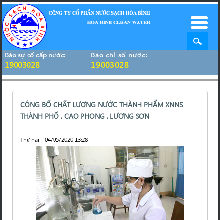
Báo sự cố cấp nước:
Báo chỉ số nước:
19003028
19003028
CÔNG BỐ CHẤT LƯỢNG NƯỚC THÀNH PHẨM XNNS
THÀNH PHỐ , CAO PHONG , LƯƠNG SƠN
Thứ hai - 04/05/2020 13:28