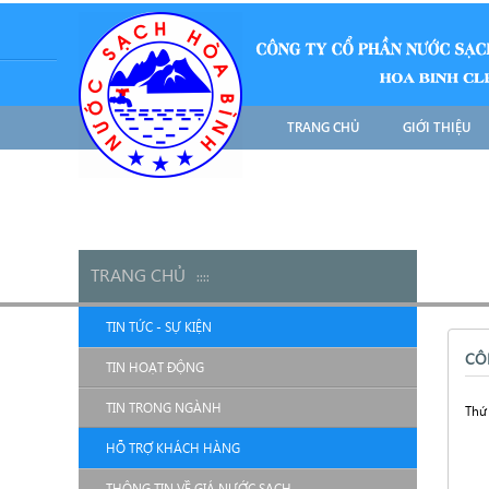
TRANG CHỦ
GIỚI THIỆU
TRANG CHỦ
::
::
TIN TỨC - SỰ KIỆN
CÔ
TIN HOẠT ĐỘNG
TIN TRONG NGÀNH
Thứ 
HỖ TRỢ KHÁCH HÀNG
THÔNG TIN VỀ GIÁ NƯỚC SẠCH