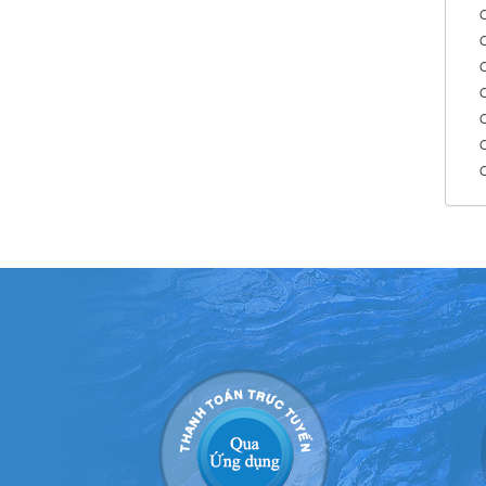
C
C
C