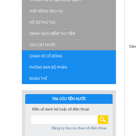
HỢP ĐỒNG DỊCH VỤ
HỒ SƠ THỦ TỤC
DANH SÁCH ĐIỂM THU TIỀN
LỊCH CẮT NƯỚC
Côn
QUAN HỆ CỔ ĐÔNG
PHÒNG BAN BỘ PHẬN
ĐOÀN THỂ
TRA CỨU TIỀN NƯỚC
Điền số danh bộ hoặc số điện thoại:
Đăng ký tra cứu theo số điện thoại