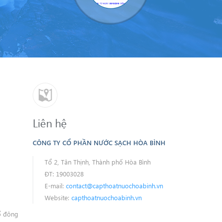
Liên hệ
CÔNG TY CỔ PHẦN NƯỚC SẠCH HÒA BÌNH
Tổ 2, Tân Thịnh, Thành phố Hòa Bình
ĐT: 19003028
E-mail:
contact@capthoatnuochoabinh.vn
Website:
capthoatnuochoabinh.vn
ổ đông