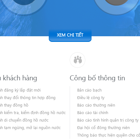
XEM CHI TIẾT
ụ khách hàng
Công bố thông tin
nh đăng ký lắp đặt mới
Bản cáo bạch
nh thay đổi thông tin hợp đồng
Điều lệ công ty
nh thay đồng hồ
Báo cáo thường niên
nh kiểm tra, kiểm định đồng hồ nước
Báo cáo tài chính
nh di chuyển đồng hồ nước
Báo cáo tình hình quản trị công ty
nh tạm ngừng, mở lại nguồn nước
Đại hội cổ đông thường niên
Thông báo thực hiện quyền cho c