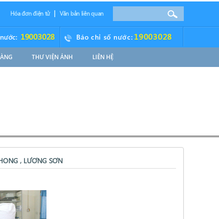
Hóa đơn điện tử
Văn bản liên quan
19003028
19003028
 nước:
Báo chỉ số nước:
HÀNG
THƯ VIỆN ẢNH
LIÊN HỆ
HONG , LƯƠNG SƠN