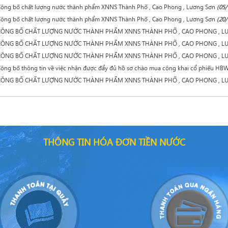
ông bố chất lượng nước thành phẩm XNNS Thành Phố , Cao Phong , Lương Sơn
(05/
ông bố chất lượng nước thành phẩm XNNS Thành Phố , Cao Phong , Lương Sơn
(20/
CÔNG BỐ CHẤT LƯỢNG NƯỚC THÀNH PHẨM XNNS THÀNH PHỐ , CAO PHONG , L
CÔNG BỐ CHẤT LƯỢNG NƯỚC THÀNH PHẨM XNNS THÀNH PHỐ , CAO PHONG , L
CÔNG BỐ CHẤT LƯỢNG NƯỚC THÀNH PHẨM XNNS THÀNH PHỐ , CAO PHONG , L
ông bố thông tin về việc nhận được đẩy đủ hồ sơ chào mua công khai cổ phiếu HBW
CÔNG BỐ CHẤT LƯỢNG NƯỚC THÀNH PHẨM XNNS THÀNH PHỐ , CAO PHONG , L
THÔNG TIN HÓA ĐƠN TIỀN NƯỚC