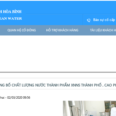
Báo sự cố cấp
QUAN HỆ CỔ ĐÔNG
HỖ TRỢ KHÁCH HÀNG
TÀI LIỆU KHÁCH 
NG BỐ CHẤT LƯỢNG NƯỚC THÀNH PHẨM XNNS THÀNH PHỐ , CAO P
hai - 02/03/2020 09:56