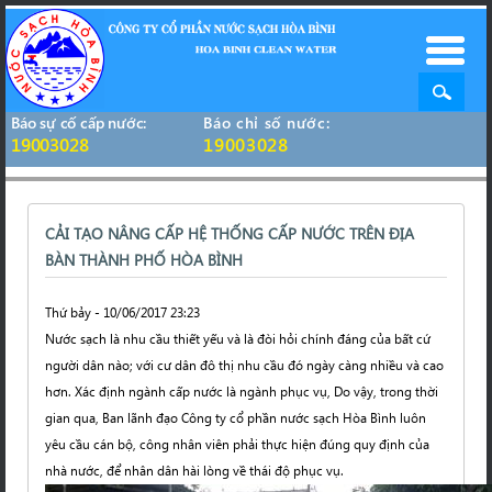
Báo sự cố cấp nước:
Báo chỉ số nước:
19003028
19003028
CẢI TẠO NÂNG CẤP HỆ THỐNG CẤP NƯỚC TRÊN ĐỊA
BÀN THÀNH PHỐ HÒA BÌNH
Thứ bảy - 10/06/2017 23:23
Nước sạch là nhu cầu thiết yếu và là đòi hỏi chính đáng của bất cứ
người dân nào; với cư dân đô thị nhu cầu đó ngày càng nhiều và cao
hơn. Xác định ngành cấp nước là ngành phục vụ, Do vậy, trong thời
gian qua, Ban lãnh đạo Công ty cổ phần nước sạch Hòa Bình luôn
yêu cầu cán bộ, công nhân viên phải thực hiện đúng quy định của
nhà nước, để nhân dân hài lòng về thái độ phục vụ.