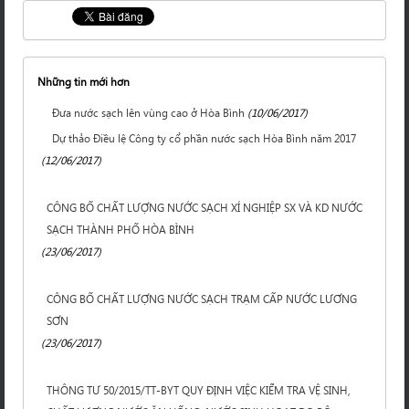
Những tin mới hơn
Đưa nước sạch lên vùng cao ở Hòa Bình
(10/06/2017)
Dự thảo Điều lệ Công ty cổ phần nước sạch Hòa Bình năm 2017
(12/06/2017)
CÔNG BỐ CHẤT LƯỢNG NƯỚC SẠCH XÍ NGHIỆP SX VÀ KD NƯỚC
SẠCH THÀNH PHỐ HÒA BÌNH
(23/06/2017)
CÔNG BỐ CHẤT LƯỢNG NƯỚC SẠCH TRẠM CẤP NƯỚC LƯƠNG
SƠN
(23/06/2017)
THÔNG TƯ 50/2015/TT-BYT QUY ĐỊNH VIỆC KIỂM TRA VỆ SINH,