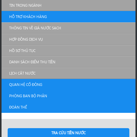
TIN TRONG NGÀNH
HỖ TRỢ KHÁCH HÀNG
THÔNG TIN VỀ GIÁ NƯỚC SẠCH
HỢP ĐỒNG DỊCH VỤ
HỒ SƠ THỦ TỤC
DANH SÁCH ĐIỂM THU TIỀN
LỊCH CẮT NƯỚC
QUAN HỆ CỔ ĐÔNG
PHÒNG BAN BỘ PHẬN
ĐOÀN THỂ
TRA CỨU TIỀN NƯỚC